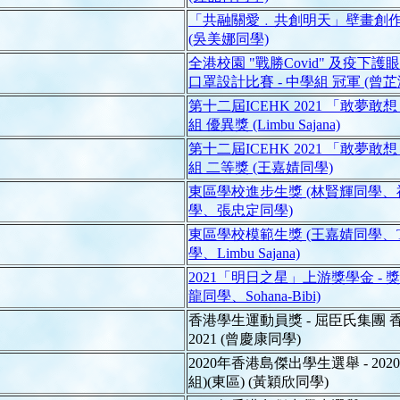
「共融關愛﹒共創明天」壁畫創作填
(吳美娜同學)
全港校園 "戰勝Covid" 及疫
口罩設計比賽 - 中學組 冠軍 (曾
第十二屆ICEHK 2021 「敢夢敢
組 優異獎 (Limbu Sajana)
第十二屆ICEHK 2021 「敢夢敢
組 二等獎 (王嘉婧同學)
東區學校進步生獎 (林賢輝同學
學、張忠定同學)
東區學校模範生獎 (王嘉婧同學、The
學、Limbu Sajana)
2021「明日之星」上游獎學金 - 
龍同學、Sohana-Bibi)
香港學生運動員獎 - 屈臣氏集團 香
2021 (曾慶康同學)
2020年香港島傑出學生選舉 - 20
組)(東區) (黃穎欣同學)