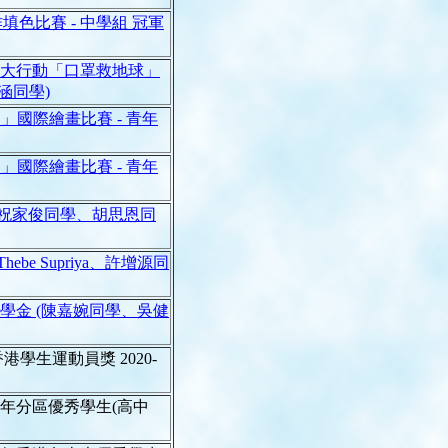
色比賽 - 中學組 冠軍
下護眼大行動「口罩救地球」
芷涵同學)
想 」國際繪畫比賽 - 青年
想 」國際繪畫比賽 - 青年
、祝家俊同學、胡思恩同
be Supriya、許增源同
獎學金 (陳嘉婉同學、吳健
港學生運動員獎 2020-
20年分區優秀學生(高中