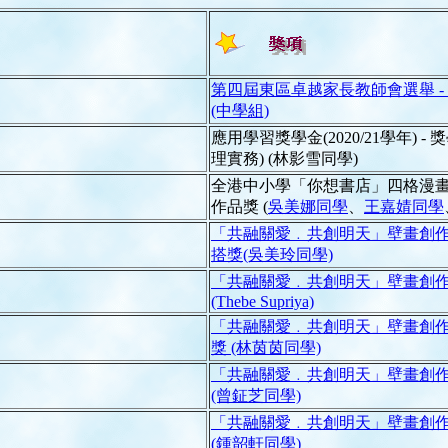
第四屆東區卓越家長教師會選舉 -
(中學組)
應用學習獎學金(2020/21學年) 
理實務) (林影雪同學)
全港中小學「你想書店」四格漫畫創
作品獎 (
吳美娜同學
、
王嘉婧同學
「共融關愛﹒共創明天」壁畫創作填
搭獎(吳美玲同學)
「共融關愛﹒共創明天」壁畫創作填
(Thebe Supriya)
「共融關愛﹒共創明天」壁畫創作填
獎 (林茵茵同學)
「共融關愛﹒共創明天」壁畫創作填
(曾鉦芝同學)
「共融關愛﹒共創明天」壁畫創作填
(鍾韶軒同學)